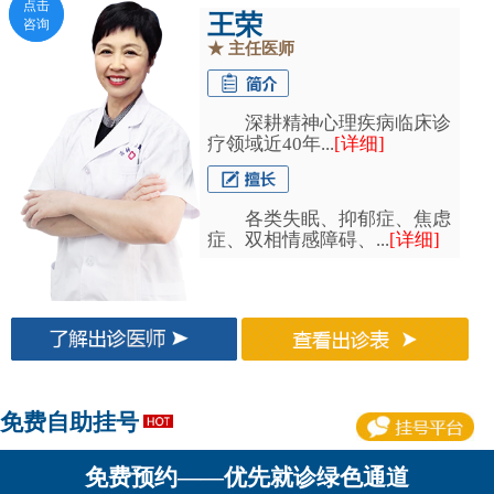
点击
点击
王荣
咨询
咨询
★
主任医师
深耕精神心理疾病临床诊
疗领域近40年...
[详细]
各类失眠、抑郁症、焦虑
症、双相情感障碍、...
[详细]
免费自助挂号
免费预约——优先就诊绿色通道